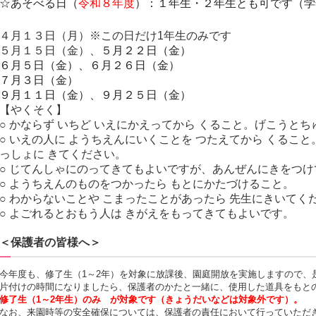
☆あそべる日
（
令和８年度
）：１年生・２年生とも可です（学
４月１３日（月）※この日だけ1年生のみです
５月１５日（金）、
５月２２日（金）
６月５日（金）、６月２６日（金）
７月３日（金）
９月１１日（金）、９月２５日（金）
【やくそく】
○ かならず いちど いえにかえってから くること。げこうと
○ いえの人に ようちえんにいくことを つたえてから くるこ
っしょに きてください。
○ じてんしゃにのってきてもよいですが、あんぜんにきをつ
○ ようちえんのものをつかったら もとにかたづけること。
○ わからないことや こまったことがあったら 先生にきいてく
○ よごれるとおもう人は きがえをもってきてもよいです。
＜保護者の皆様へ＞
今年度も、修了生（1～2年）を対象に放課後、園庭開放を実施しますので、
片付けの時間になりましたら、保護者のかたと一緒に、使用した道具をもと
修了生（1～2年生）のみ が対象です（きょうだいなどは対象外です）。
なお、来園時等の安全確保については、保護者の責任において行っていただ