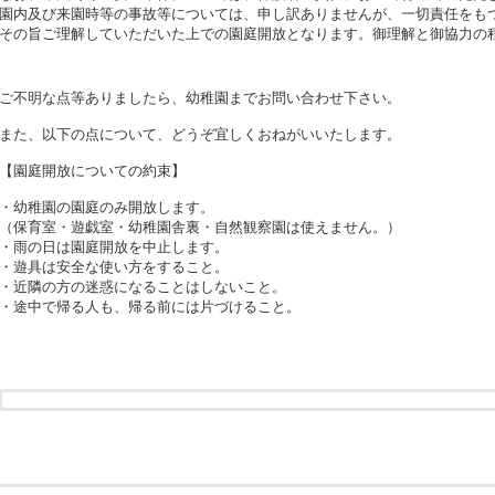
園内及び来園時等の事故等については、申し訳ありませんが、一切責任をも
その旨ご理解していただいた上での園庭開放となります。御理解と御協力の
ご不明な点等ありましたら、幼稚園までお問い合わせ下さい。
また、以下の点について、どうぞ宜しくおねがいいたします。
【園庭開放についての約束】
・幼稚園の園庭のみ開放します。
（保育室・遊戯室・幼稚園舎裏・自然観察園は使えません。）
・雨の日は園庭開放を中止します。
・遊具は安全な使い方をすること。
・近隣の方の迷惑になることはしないこと。
・途中で帰る人も、帰る前には片づけること。