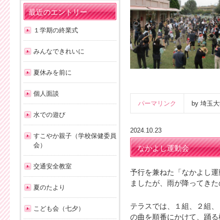
最近のエントリー
１学期の終業式
みんなできれいに
夏休みを前に
個人面談
パーマリンク
by 埼
水での遊び
2024.10.23
すこやか親子（学校保健委員
会）
なかよし運動会
交通安全教室
予行を兼ねた「なかよし運
ましたが、雨が降ってきた
夏のたより
テラスでは、１組、２組、
こども会（七夕）
の曲を順番にかけて、踊る