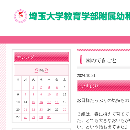
カレンダー
園のできごと
«
»
10月
2024.10.31
日
月
火
水
木
金
土
いもほり
1
2
3
4
5
6
7
8
9
10
11
12
お日様たっぷりの気持ちの
13
14
15
16
17
18
19
20
21
22
23
24
25
26
３組は、春に植えて育てて
27
28
29
30
31
た。とても大きなおいもが
い」という話も出てきたよ