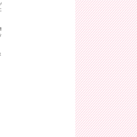
が
に
整
を
ま