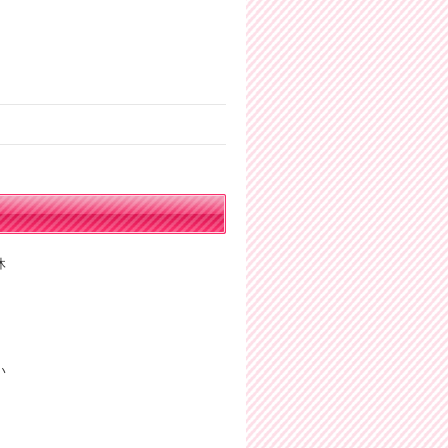
休
。
い