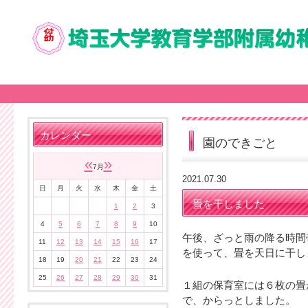
カレンダー
園のできごと
«
»
7月
2021.07.30
日
月
火
水
木
金
土
畳を干しました
1
2
3
4
5
6
7
8
9
10
午後、ざっと雨の降る時間
11
12
13
14
15
16
17
を使って、畳を天日に干し
18
19
20
21
22
23
24
25
26
27
28
29
30
31
１組の保育室には６枚の畳
で、からっとしました。