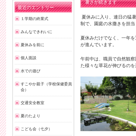
暑さが続きます
最近のエントリー
夏休みに入り、連日の猛暑
１学期の終業式
制で、園庭の水撒きを担当
みんなできれいに
夏休みだけでなく、一年を
が進んでいます。
夏休みを前に
個人面談
午前中は、職員で自然観察
た様々な草花が伸びるのを
水での遊び
すこやか親子（学校保健委員
会）
交通安全教室
夏のたより
こども会（七夕）