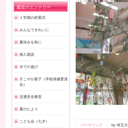
最近のエントリー
１学期の終業式
みんなできれいに
夏休みを前に
個人面談
水での遊び
すこやか親子（学校保健委員
会）
交通安全教室
夏のたより
こども会（七夕）
パーマリンク
by 埼