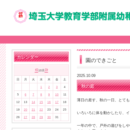
カレンダー
園のできごと
«
»
10月
2025.10.09
日
月
火
水
木
金
土
秋の庭
1
2
3
4
5
6
7
8
9
10
11
薄日の差す、秋の一日、とても
12
13
14
15
16
17
18
19
20
21
22
23
24
25
いろいろに体を動かしたり、イ
26
27
28
29
30
31
一年の中で、戸外の遊びをしや