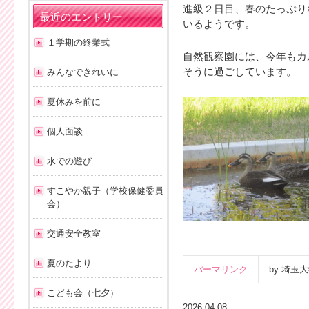
進級２日目、春のたっぷり
最近のエントリー
いるようです。
１学期の終業式
自然観察園には、今年もカ
そうに過ごしています。
みんなできれいに
夏休みを前に
個人面談
水での遊び
すこやか親子（学校保健委員
会）
交通安全教室
夏のたより
パーマリンク
by 埼
こども会（七夕）
2026.04.08