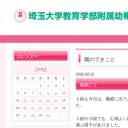
カレンダー
園のできごと
«
»
4月
2026.04.15
日
月
火
水
木
金
土
園庭にて
1
2
3
4
5
6
7
8
9
10
11
１組も今日は、園庭に出て
12
13
14
15
16
17
18
た。
19
20
21
22
23
24
25
26
27
28
29
30
２組や３組でも、心地よい
遊ぶ様子がありました。