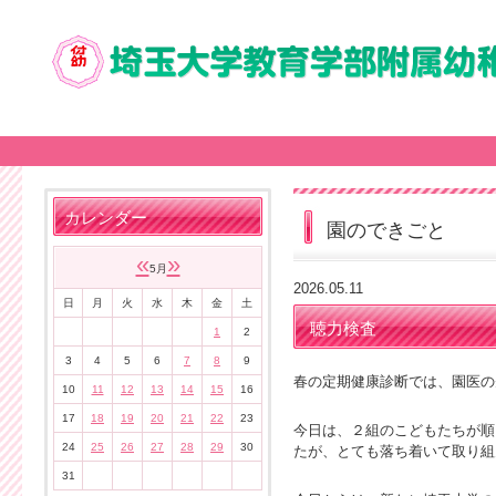
カレンダー
園のできごと
«
»
5月
2026.05.11
日
月
火
水
木
金
土
聴力検査
1
2
3
4
5
6
7
8
9
春の定期健康診断では、園医の
10
11
12
13
14
15
16
17
18
19
20
21
22
23
今日は、２組のこどもたちが順
24
25
26
27
28
29
30
たが、とても落ち着いて取り組
31